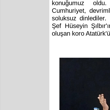
konuğumuz oldu.
Cumhuriyet, devrim
soluksuz dinlediler.
Şef Hüseyin Şılbır'ı
oluşan koro Atatürk'ü