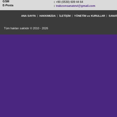
GSM
:
+90 (0530) 609 44 64
E-Posta
:
trabzonsanatevi@gmail.com
ANA SAYFA
HAKKIMIZDA
İLETİŞİM
YÖNETİM ve KURULLAR
SANAT
Tüm hakları saklıdır © 2010 - 2026