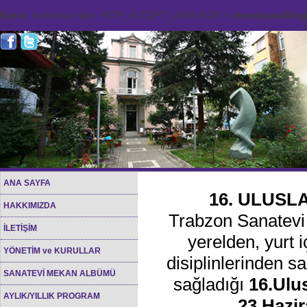
Notice
: Undefined index: HTTP_ACCEPT_LANGUAGE in
/home/sana45org/
ANA SAYFA
16. ULUSL
HAKKIMIZDA
Trabzon Sanatevi 
İLETİŞİM
yerelden, yurt i
YÖNETİM ve KURULLAR
disiplinlerinden sa
SANATEVİ MEKAN ALBÜMÜ
sağladığı
16.Ulu
AYLIK/YILLIK PROGRAM
23
Hazir