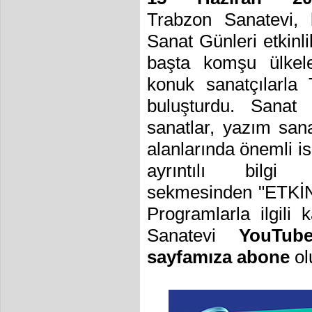
Trabzon Sanatevi, 
Sanat Günleri etkinli
başta komşu ülkel
konuk sanatçılarla 
buluşturdu. Sanat 
sanatlar, yazım sana
alanlarında önemli isi
ayrıntılı bilg
sekmesinden
"ETKİN
Programlarla ilgili 
Sanatevi
YouTub
sayfamıza abone
ol