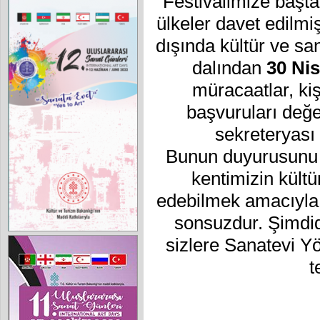
Festivalimize başt
ülkeler davet edilmi
dışında kültür ve sa
dalından
30 Ni
müracaatlar, kiş
başvuruları değ
sekreteryası 
Bunun duyurusunu en
kentimizin kültü
edebilmek amacıyla 
sonsuzdur. Şimdid
sizlere Sanatevi 
t