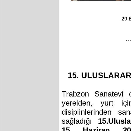
29 
..
15. ULUSLARAR
Trabzon Sanatevi o
yerelden, yurt iç
disiplinlerinden san
sağladığı
15.Ulusl
15
Haziran 20