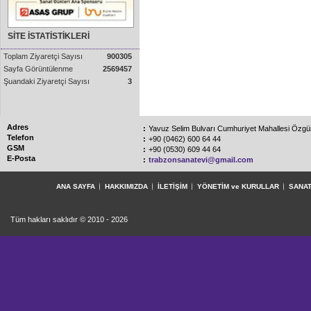
SİTE İSTATİSTİKLERİ
Toplam Ziyaretçi Sayısı
900305
Sayfa Görüntülenme
2569457
Şuandaki Ziyaretçi Sayısı
3
Adres
:
Yavuz Selim Bulvarı Cumhuriyet Mahallesi Özg
Telefon
:
+90 (0462) 600 64 44
GSM
:
+90 (0530) 609 44 64
E-Posta
:
trabzonsanatevi@gmail.com
ANA SAYFA
HAKKIMIZDA
İLETİŞİM
YÖNETİM ve KURULLAR
SANAT
Tüm hakları saklıdır © 2010 - 2026