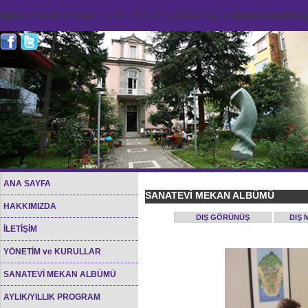
Notice
: Undefined index: HTTP_ACCEPT_LANGUAGE in
/home/sana45org/
ANA SAYFA
SANATEVİ MEKAN ALBÜMÜ
HAKKIMIZDA
DIŞ GÖRÜNÜŞ
DIŞ 
İLETİŞİM
YÖNETİM ve KURULLAR
SANATEVİ MEKAN ALBÜMÜ
AYLIK/YILLIK PROGRAM