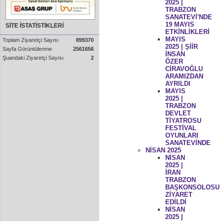
2025 |
TRABZON
SANATEVİ'NDE
19 MAYIS
SİTE İSTATİSTİKLERİ
ETKİNLİKLERİ
MAYIS
Toplam Ziyaretçi Sayısı
899370
2025 | ŞİİR
Sayfa Görüntülenme
2561656
İNSAN
Şuandaki Ziyaretçi Sayısı
2
ÖZER
CİRAVOĞLU
ARAMIZDAN
AYRILDI
MAYIS
2025 |
TRABZON
DEVLET
TİYATROSU
FESTİVAL
OYUNLARI
SANATEVİNDE
NİSAN 2025
NİSAN
2025 |
İRAN
TRABZON
BAŞKONSOLOSU
ZİYARET
EDİLDİ
NİSAN
2025 |