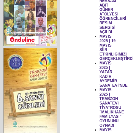
RESSAM
ABİT
GÜNER
ATÖLYESİ
ÖĞRENCİLERİ
RESİM
SERGİSİ
AÇILDI
MAYIS
2025 | 19
MAYIS
ŞİİR
ETKİNLİĞİMİZİ
GERÇEKLEŞTİRD
MAYIS
2025 |
YAZAR
KADİR
AYDEMİR
SANATEVİ'NDE
MAYIS
2025 |
TRABZON
SANATEVİ
TİYATROSU
"MALİKHANE
FAMİLYASI"
OYUNUNU
OYNADI
MAYIS