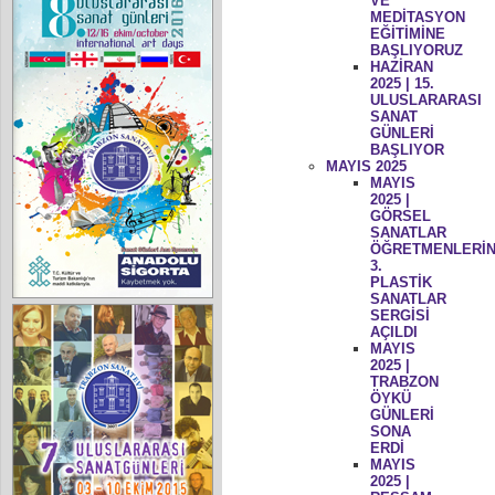
VE
MEDİTASYON
EĞİTİMİNE
BAŞLIYORUZ
HAZİRAN
2025 | 15.
ULUSLARARASI
SANAT
GÜNLERİ
BAŞLIYOR
MAYIS 2025
MAYIS
2025 |
GÖRSEL
SANATLAR
ÖĞRETMENLERİN
3.
PLASTİK
SANATLAR
SERGİSİ
AÇILDI
MAYIS
2025 |
TRABZON
ÖYKÜ
GÜNLERİ
SONA
ERDİ
MAYIS
2025 |