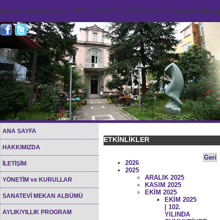
Notice
: Undefined index: HTTP_ACCEPT_LANGUAGE in
/home/sana45org/
ANA SAYFA
ETKİNLİKLER
HAKKIMIZDA
Geri
2026
İLETİŞİM
2025
ARALIK 2025
YÖNETİM ve KURULLAR
KASIM 2025
EKİM 2025
SANATEVİ MEKAN ALBÜMÜ
EKİM 2025
| 102.
AYLIK/YILLIK PROGRAM
YILINDA