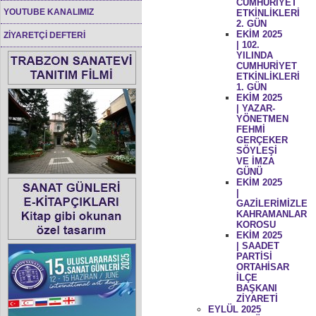
CUMHURİYET
YOUTUBE KANALIMIZ
ETKİNLİKLERİ
2. GÜN
EKİM 2025
ZİYARETÇİ DEFTERİ
| 102.
YILINDA
CUMHURİYET
ETKİNLİKLERİ
1. GÜN
EKİM 2025
| YAZAR-
YÖNETMEN
FEHMİ
GERÇEKER
SÖYLEŞİ
VE İMZA
GÜNÜ
EKİM 2025
|
GAZİLERİMİZLE
KAHRAMANLAR
KOROSU
EKİM 2025
| SAADET
PARTİSİ
ORTAHİSAR
İLÇE
BAŞKANI
ZİYARETİ
EYLÜL 2025