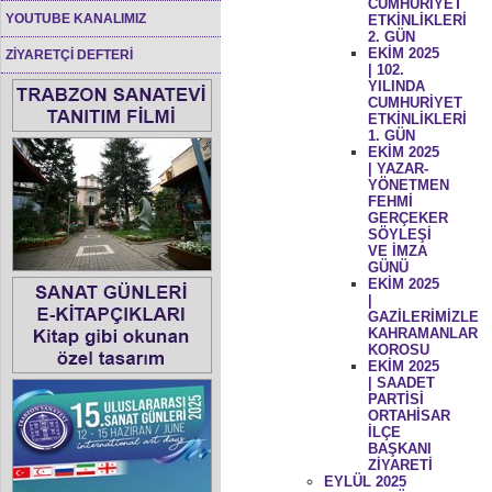
CUMHURİYET
YOUTUBE KANALIMIZ
ETKİNLİKLERİ
2. GÜN
EKİM 2025
ZİYARETÇİ DEFTERİ
| 102.
YILINDA
CUMHURİYET
ETKİNLİKLERİ
1. GÜN
EKİM 2025
| YAZAR-
YÖNETMEN
FEHMİ
GERÇEKER
SÖYLEŞİ
VE İMZA
GÜNÜ
EKİM 2025
|
GAZİLERİMİZLE
KAHRAMANLAR
KOROSU
EKİM 2025
| SAADET
PARTİSİ
ORTAHİSAR
İLÇE
BAŞKANI
ZİYARETİ
EYLÜL 2025