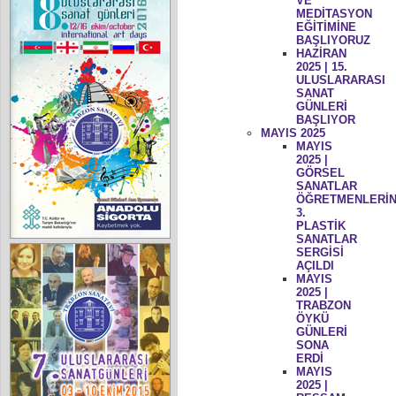
VE
MEDİTASYON
EĞİTİMİNE
BAŞLIYORUZ
HAZİRAN
2025 | 15.
ULUSLARARASI
SANAT
GÜNLERİ
BAŞLIYOR
MAYIS 2025
MAYIS
2025 |
GÖRSEL
SANATLAR
ÖĞRETMENLERİN
3.
PLASTİK
SANATLAR
SERGİSİ
AÇILDI
MAYIS
2025 |
TRABZON
ÖYKÜ
GÜNLERİ
SONA
ERDİ
MAYIS
2025 |