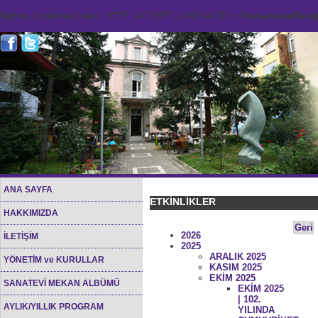
Notice
: Undefined index: HTTP_ACCEPT_LANGUAGE in
/home/sana45org/
ANA SAYFA
ETKİNLİKLER
HAKKIMIZDA
Geri
2026
İLETİŞİM
2025
ARALIK 2025
YÖNETİM ve KURULLAR
KASIM 2025
EKİM 2025
SANATEVİ MEKAN ALBÜMÜ
EKİM 2025
| 102.
AYLIK/YILLIK PROGRAM
YILINDA