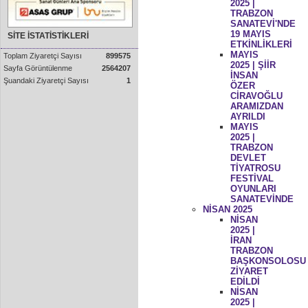
2025 |
TRABZON
SANATEVİ'NDE
19 MAYIS
SİTE İSTATİSTİKLERİ
ETKİNLİKLERİ
MAYIS
Toplam Ziyaretçi Sayısı
899575
2025 | ŞİİR
Sayfa Görüntülenme
2564207
İNSAN
Şuandaki Ziyaretçi Sayısı
1
ÖZER
CİRAVOĞLU
ARAMIZDAN
AYRILDI
MAYIS
2025 |
TRABZON
DEVLET
TİYATROSU
FESTİVAL
OYUNLARI
SANATEVİNDE
NİSAN 2025
NİSAN
2025 |
İRAN
TRABZON
BAŞKONSOLOSU
ZİYARET
EDİLDİ
NİSAN
2025 |