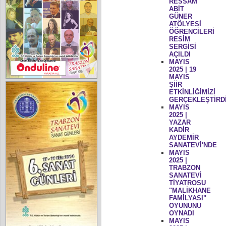
RESSAM
ABİT
GÜNER
ATÖLYESİ
ÖĞRENCİLERİ
RESİM
SERGİSİ
AÇILDI
MAYIS
2025 | 19
MAYIS
ŞİİR
ETKİNLİĞİMİZİ
GERÇEKLEŞTİRD
MAYIS
2025 |
YAZAR
KADİR
AYDEMİR
SANATEVİ'NDE
MAYIS
2025 |
TRABZON
SANATEVİ
TİYATROSU
"MALİKHANE
FAMİLYASI"
OYUNUNU
OYNADI
MAYIS