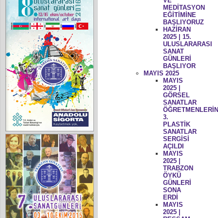
VE
MEDİTASYON
EĞİTİMİNE
BAŞLIYORUZ
HAZİRAN
2025 | 15.
ULUSLARARASI
SANAT
GÜNLERİ
BAŞLIYOR
MAYIS 2025
MAYIS
2025 |
GÖRSEL
SANATLAR
ÖĞRETMENLERİN
3.
PLASTİK
SANATLAR
SERGİSİ
AÇILDI
MAYIS
2025 |
TRABZON
ÖYKÜ
GÜNLERİ
SONA
ERDİ
MAYIS
2025 |