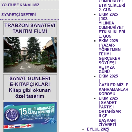
CUMHURİYET
YOUTUBE KANALIMIZ
ETKİNLİKLERİ
2. GÜN
EKİM 2025
ZİYARETÇİ DEFTERİ
| 102.
YILINDA
CUMHURİYET
ETKİNLİKLERİ
1. GÜN
EKİM 2025
| YAZAR-
YÖNETMEN
FEHMİ
GERÇEKER
SÖYLEŞİ
VE İMZA
GÜNÜ
EKİM 2025
|
GAZİLERİMİZLE
KAHRAMANLAR
KOROSU
EKİM 2025
| SAADET
PARTİSİ
ORTAHİSAR
İLÇE
BAŞKANI
ZİYARETİ
EYLÜL 2025