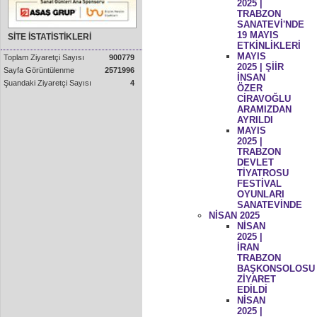
2025 |
TRABZON
SANATEVİ'NDE
19 MAYIS
SİTE İSTATİSTİKLERİ
ETKİNLİKLERİ
MAYIS
Toplam Ziyaretçi Sayısı
900779
2025 | ŞİİR
Sayfa Görüntülenme
2571996
İNSAN
Şuandaki Ziyaretçi Sayısı
4
ÖZER
CİRAVOĞLU
ARAMIZDAN
AYRILDI
MAYIS
2025 |
TRABZON
DEVLET
TİYATROSU
FESTİVAL
OYUNLARI
SANATEVİNDE
NİSAN 2025
NİSAN
2025 |
İRAN
TRABZON
BAŞKONSOLOSU
ZİYARET
EDİLDİ
NİSAN
2025 |