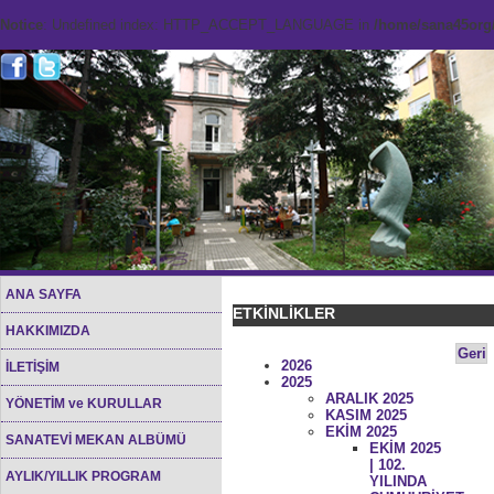
Notice
: Undefined index: HTTP_ACCEPT_LANGUAGE in
/home/sana45org/
ANA SAYFA
ETKİNLİKLER
HAKKIMIZDA
Geri
2026
İLETİŞİM
2025
ARALIK 2025
YÖNETİM ve KURULLAR
KASIM 2025
EKİM 2025
SANATEVİ MEKAN ALBÜMÜ
EKİM 2025
| 102.
AYLIK/YILLIK PROGRAM
YILINDA