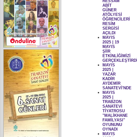
RESSAM
ABİT
GÜNER
ATÖLYESİ
ÖĞRENCİLERİ
RESİM
SERGİSİ
AÇILDI
MAYIS
2025 | 19
MAYIS
ŞİİR
ETKİNLİĞİMİZİ
GERÇEKLEŞTİRD
MAYIS
2025 |
YAZAR
KADİR
AYDEMİR
SANATEVİ'NDE
MAYIS
2025 |
TRABZON
SANATEVİ
TİYATROSU
"MALİKHANE
FAMİLYASI"
OYUNUNU
OYNADI
MAYIS