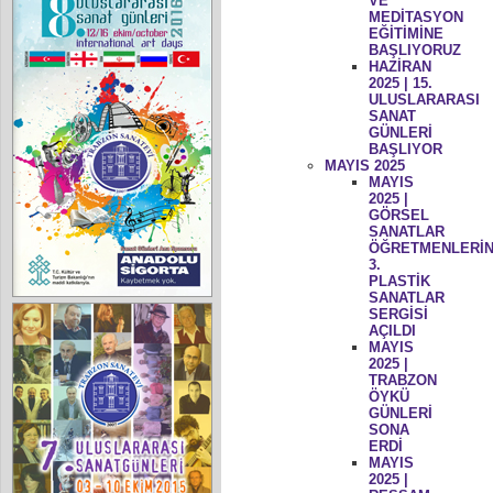
VE
MEDİTASYON
EĞİTİMİNE
BAŞLIYORUZ
HAZİRAN
2025 | 15.
ULUSLARARASI
SANAT
GÜNLERİ
BAŞLIYOR
MAYIS 2025
MAYIS
2025 |
GÖRSEL
SANATLAR
ÖĞRETMENLERİN
3.
PLASTİK
SANATLAR
SERGİSİ
AÇILDI
MAYIS
2025 |
TRABZON
ÖYKÜ
GÜNLERİ
SONA
ERDİ
MAYIS
2025 |