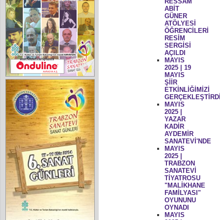
RESSAM
ABİT
GÜNER
ATÖLYESİ
ÖĞRENCİLERİ
RESİM
SERGİSİ
AÇILDI
MAYIS
2025 | 19
MAYIS
ŞİİR
ETKİNLİĞİMİZİ
GERÇEKLEŞTİRD
MAYIS
2025 |
YAZAR
KADİR
AYDEMİR
SANATEVİ'NDE
MAYIS
2025 |
TRABZON
SANATEVİ
TİYATROSU
"MALİKHANE
FAMİLYASI"
OYUNUNU
OYNADI
MAYIS