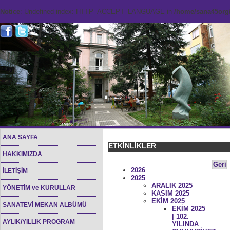
Notice
: Undefined index: HTTP_ACCEPT_LANGUAGE in
/home/sana45org/
ANA SAYFA
ETKİNLİKLER
HAKKIMIZDA
Geri
2026
İLETİŞİM
2025
ARALIK 2025
YÖNETİM ve KURULLAR
KASIM 2025
EKİM 2025
SANATEVİ MEKAN ALBÜMÜ
EKİM 2025
| 102.
AYLIK/YILLIK PROGRAM
YILINDA