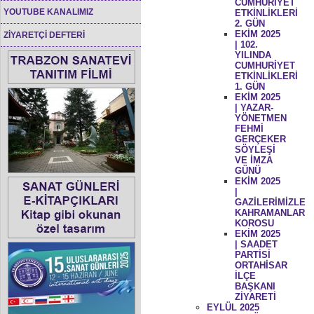
CUMHURİYET
YOUTUBE KANALIMIZ
ETKİNLİKLERİ
2. GÜN
EKİM 2025
ZİYARETÇİ DEFTERİ
| 102.
YILINDA
CUMHURİYET
ETKİNLİKLERİ
1. GÜN
EKİM 2025
| YAZAR-
YÖNETMEN
FEHMİ
GERÇEKER
SÖYLEŞİ
VE İMZA
GÜNÜ
EKİM 2025
|
GAZİLERİMİZLE
KAHRAMANLAR
KOROSU
EKİM 2025
| SAADET
PARTİSİ
ORTAHİSAR
İLÇE
BAŞKANI
ZİYARETİ
EYLÜL 2025