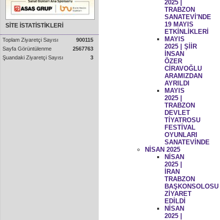
2025 |
TRABZON
SANATEVİ'NDE
19 MAYIS
SİTE İSTATİSTİKLERİ
ETKİNLİKLERİ
MAYIS
Toplam Ziyaretçi Sayısı
900115
2025 | ŞİİR
Sayfa Görüntülenme
2567763
İNSAN
Şuandaki Ziyaretçi Sayısı
3
ÖZER
CİRAVOĞLU
ARAMIZDAN
AYRILDI
MAYIS
2025 |
TRABZON
DEVLET
TİYATROSU
FESTİVAL
OYUNLARI
SANATEVİNDE
NİSAN 2025
NİSAN
2025 |
İRAN
TRABZON
BAŞKONSOLOSU
ZİYARET
EDİLDİ
NİSAN
2025 |