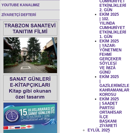
CUMHURİYET
YOUTUBE KANALIMIZ
ETKİNLİKLERİ
2. GÜN
EKİM 2025
ZİYARETÇİ DEFTERİ
| 102.
YILINDA
CUMHURİYET
ETKİNLİKLERİ
1. GÜN
EKİM 2025
| YAZAR-
YÖNETMEN
FEHMİ
GERÇEKER
SÖYLEŞİ
VE İMZA
GÜNÜ
EKİM 2025
|
GAZİLERİMİZLE
KAHRAMANLAR
KOROSU
EKİM 2025
| SAADET
PARTİSİ
ORTAHİSAR
İLÇE
BAŞKANI
ZİYARETİ
EYLÜL 2025