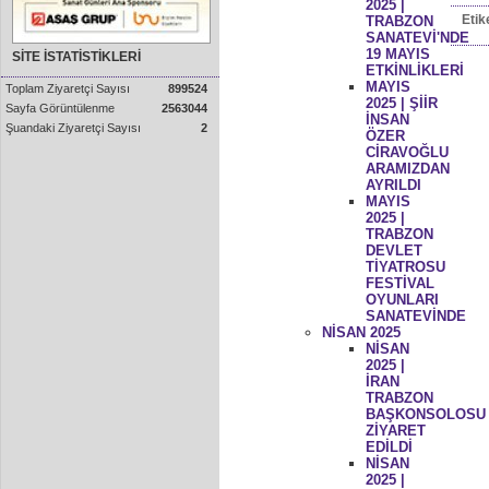
2025 |
Etik
TRABZON
SANATEVİ'NDE
19 MAYIS
SİTE İSTATİSTİKLERİ
ETKİNLİKLERİ
MAYIS
Toplam Ziyaretçi Sayısı
899524
2025 | ŞİİR
Sayfa Görüntülenme
2563044
İNSAN
Şuandaki Ziyaretçi Sayısı
2
ÖZER
CİRAVOĞLU
ARAMIZDAN
AYRILDI
MAYIS
2025 |
TRABZON
DEVLET
TİYATROSU
FESTİVAL
OYUNLARI
SANATEVİNDE
NİSAN 2025
NİSAN
2025 |
İRAN
TRABZON
BAŞKONSOLOSU
ZİYARET
EDİLDİ
NİSAN
2025 |