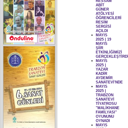
RESSAM
ABİT
GÜNER
ATÖLYESİ
ÖĞRENCİLERİ
RESİM
SERGİSİ
AÇILDI
MAYIS
2025 | 19
MAYIS
ŞİİR
ETKİNLİĞİMİZİ
GERÇEKLEŞTİRD
MAYIS
2025 |
YAZAR
KADİR
AYDEMİR
SANATEVİ'NDE
MAYIS
2025 |
TRABZON
SANATEVİ
TİYATROSU
"MALİKHANE
FAMİLYASI"
OYUNUNU
OYNADI
MAYIS