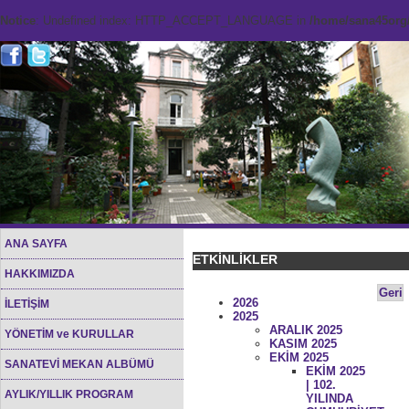
Notice
: Undefined index: HTTP_ACCEPT_LANGUAGE in
/home/sana45org/
ANA SAYFA
ETKİNLİKLER
HAKKIMIZDA
Geri
2026
İLETİŞİM
2025
ARALIK 2025
YÖNETİM ve KURULLAR
KASIM 2025
EKİM 2025
SANATEVİ MEKAN ALBÜMÜ
EKİM 2025
| 102.
AYLIK/YILLIK PROGRAM
YILINDA