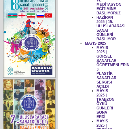
VE
MEDİTASYON
EĞİTİMİNE
BAŞLIYORUZ
HAZİRAN
2025 | 15.
ULUSLARARASI
SANAT
GÜNLERİ
BAŞLIYOR
MAYIS 2025
MAYIS
2025 |
GÖRSEL
SANATLAR
ÖĞRETMENLERİN
3.
PLASTİK
SANATLAR
SERGİSİ
AÇILDI
MAYIS
2025 |
TRABZON
ÖYKÜ
GÜNLERİ
SONA
ERDİ
MAYIS
2025 |