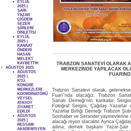
EYLÜL
2025 |
ŞAİR-
YAZAR
ÇİĞDEM
SEZER
ŞİİRLERİ
DİNLETİSİ
EYLÜL
2025 |
KANAAT
ÖNDERİ
.........................................................................................
HASAN
MELEK'İ
KAYBETTİK
TRABZON SANATEVİ OLARAK 
AĞUSTOS 2025
MERKEZİNDE YAPILACAK OL
AĞUSTOS
FUARIND
2025 |
KTÜ.
KONGRE
MERKEZLERİ
Trabzon Sanatevi olarak, gelenekse
KOORDİNATÖRÜ
Fuarı"nda olacağız. Trabzon Sanat
VEYSEL
Sanatı Derneği'nin karikatür Sergis
ATASOY
Fotoğraf Sergisi, Çağdaş Yazarlar 
ZİYARET
Yazarlar Birliği Derneği Trabzon Şubes
EDİLDİ
AĞUSTOS
Sonhaber ve Serander yayınevlerine ait
2025 |
alacağı reyon olacaktır. Ayrıca Çağda
RESSAM-
adına, dernek başkanı Yazar-Şair
AKADEMİSYEN