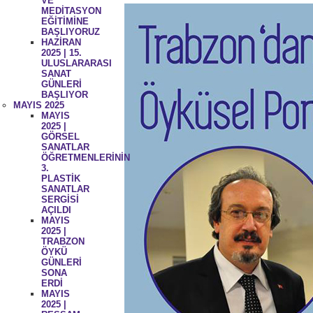
VE
MEDİTASYON
EĞİTİMİNE
BAŞLIYORUZ
HAZİRAN
2025 | 15.
ULUSLARARASI
SANAT
GÜNLERİ
BAŞLIYOR
MAYIS 2025
MAYIS
2025 |
GÖRSEL
SANATLAR
ÖĞRETMENLERİNİN
3.
PLASTİK
SANATLAR
SERGİSİ
AÇILDI
MAYIS
2025 |
TRABZON
ÖYKÜ
GÜNLERİ
SONA
ERDİ
MAYIS
2025 |