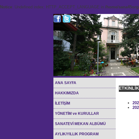
Notice
: Undefined index: HTTP_ACCEPT_LANGUAGE in
/home/sana45org/
ANA SAYFA
ETKİNLİ
HAKKIMIZDA
202
İLETİŞİM
202
YÖNETİM ve KURULLAR
SANATEVİ MEKAN ALBÜMÜ
AYLIK/YILLIK PROGRAM