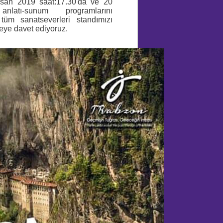
Nisan 2019 saat:17.30'da ve 20
latı-sunum programlarını
k tüm sanatseverleri standımızı
eye davet ediyoruz.