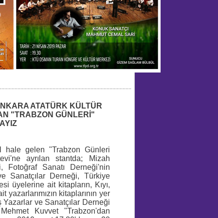
..........................................................................................
ANKARA ATATÜRK KÜLTÜR
AN "TRABZON GÜNLERİ"
AYIZ
l hale gelen "Trabzon Günleri
evi'ne ayrılan stantda; Mizah
i, Fotoğraf Sanatı Derneği'nin
ve Sanatçılar Derneği, Türkiye
i üyelerine ait kitapların, Kıyı,
 yazarlarımızın kitaplarının yer
ş Yazarlar ve Sanatçılar Derneği
 Mehmet Kuvvet "Trabzon'dan