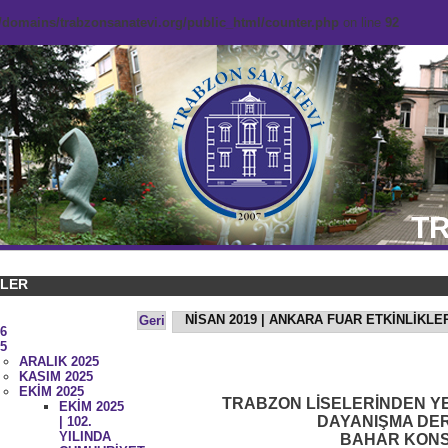
domains/trabzonsanatevi.org/public_html/counter.php
on line
92
TR
KLER
NİSAN 2019 | ANKARA FUAR ETKİNLİKL
Geri
6
5
ARALIK 2025
KASIM 2025
EKİM 2025
TRABZON LİSELERİNDEN Y
EKİM 2025
DAYANIŞMA DER
| 102.
YILINDA
BAHAR KONS