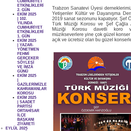
CUMHURİYET
ETKİNLİKLERİ
Trabzon Sanatevi Üyesi derneklerimi
2. GÜN
Yetişenler Kültür ve Dayanışma Der
EKİM 2025
2019 sanat sezonunu kapatıyor. Şef 
| 102.
YILINDA
Türk Müziği Korosu ve Şef Çağla 
CUMHURİYET
Müziği Korosu davetli koro ve
ETKİNLİKLERİ
müzikseverlere yine çok güzel konser
1. GÜN
açık ve ücretsiz olan bu güzel konser
EKİM 2025
| YAZAR-
YÖNETMEN
FEHMİ
GERÇEKER
SÖYLEŞİ
VE İMZA
GÜNÜ
EKİM 2025
|
GAZİLERİMİZLE
KAHRAMANLAR
KOROSU
EKİM 2025
| SAADET
PARTİSİ
ORTAHİSAR
İLÇE
BAŞKANI
ZİYARETİ
EYLÜL 2025