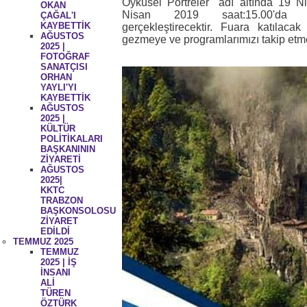
Öyküsel Portreler" adı altında 19 
OKAN
Nisan 2019 saat:15.00'da an
ÇAĞAL'I
KAYBETTİK
gerçekleştirecektir. Fuara katılaca
AĞUSTOS
gezmeye ve programlarımızı takip etm
2025 |
FOTOĞRAF
SANATÇISI
ORHAN
YAYLI'YI
KAYBETTİK
AĞUSTOS
2025 |
KÜLTÜR
POLİTİKALARI
BAŞKANININ
ZİYARETİ
AĞUSTOS
2025|
KKTC
TRABZON
BAŞKONSOLOSU
ZİYARET
EDİLDİ
TEMMUZ 2025
TEMMUZ
2025 | İŞ
İNSANI
ALİ
TÜREN
ÖZTÜRK