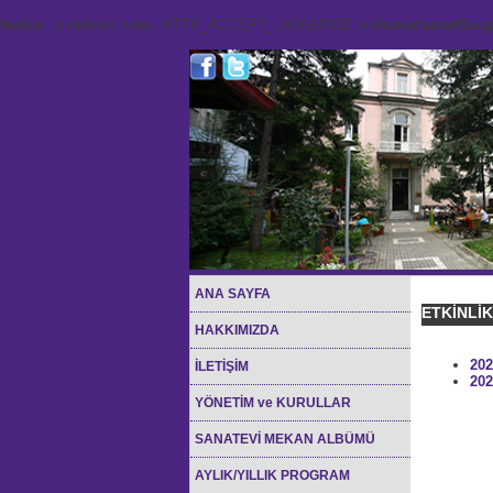
Notice
: Undefined index: HTTP_ACCEPT_LANGUAGE in
/home/sana45org/
ANA SAYFA
ETKİNLİ
HAKKIMIZDA
202
İLETİŞİM
202
YÖNETİM ve KURULLAR
SANATEVİ MEKAN ALBÜMÜ
AYLIK/YILLIK PROGRAM