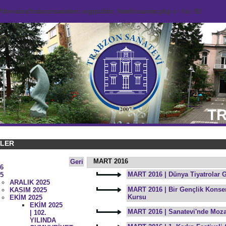
domains/trabzonsanatevi.org/public_html/counter.php
on line
92
TR
KLER
MART 2016
Geri
6
MART 2016 | Dünya Tiyatrolar 
5
ARALIK 2025
MART 2016 | Bir Gençlik Konseri
KASIM 2025
Kursu
EKİM 2025
EKİM 2025
MART 2016 | Sanatevi'nde Mozai
| 102.
YILINDA