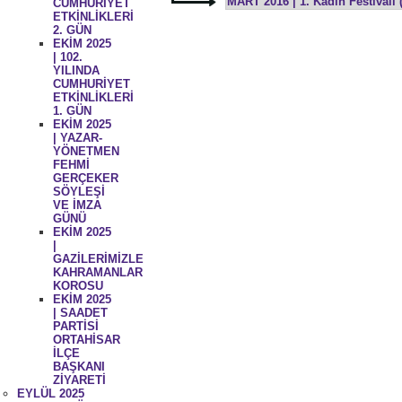
MART 2016 | 1. Kadın Festivali 
CUMHURİYET
ETKİNLİKLERİ
2. GÜN
EKİM 2025
| 102.
YILINDA
CUMHURİYET
ETKİNLİKLERİ
1. GÜN
EKİM 2025
| YAZAR-
YÖNETMEN
FEHMİ
GERÇEKER
SÖYLEŞİ
VE İMZA
GÜNÜ
EKİM 2025
|
GAZİLERİMİZLE
KAHRAMANLAR
KOROSU
EKİM 2025
| SAADET
PARTİSİ
ORTAHİSAR
İLÇE
BAŞKANI
ZİYARETİ
EYLÜL 2025