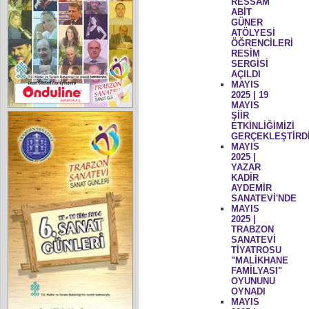
RESSAM
ABİT
GÜNER
ATÖLYESİ
ÖĞRENCİLERİ
RESİM
SERGİSİ
AÇILDI
MAYIS
2025 | 19
MAYIS
ŞİİR
ETKİNLİĞİMİZİ
GERÇEKLEŞTİRD
MAYIS
2025 |
YAZAR
KADİR
AYDEMİR
SANATEVİ'NDE
MAYIS
2025 |
TRABZON
SANATEVİ
TİYATROSU
"MALİKHANE
FAMİLYASI"
OYUNUNU
OYNADI
MAYIS