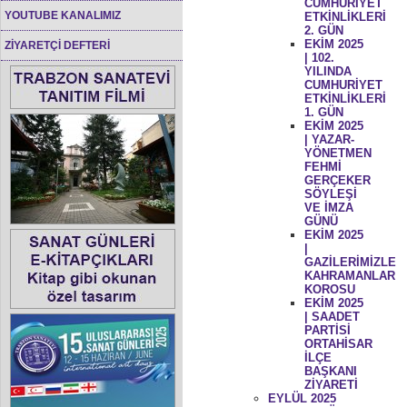
CUMHURİYET
YOUTUBE KANALIMIZ
ETKİNLİKLERİ
2. GÜN
EKİM 2025
ZİYARETÇİ DEFTERİ
| 102.
YILINDA
CUMHURİYET
ETKİNLİKLERİ
1. GÜN
EKİM 2025
| YAZAR-
YÖNETMEN
FEHMİ
GERÇEKER
SÖYLEŞİ
VE İMZA
GÜNÜ
EKİM 2025
|
GAZİLERİMİZLE
KAHRAMANLAR
KOROSU
EKİM 2025
| SAADET
PARTİSİ
ORTAHİSAR
İLÇE
BAŞKANI
ZİYARETİ
EYLÜL 2025