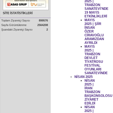
2025 |
TRABZON
SANATEVİ'NDE
19 MAYIS
SİTE İSTATİSTİKLERİ
ETKİNLİKLERİ
MAYIS
Toplam Ziyaretçi Sayısı
899576
2025 | ŞİİR
Sayfa Görüntülenme
2564208
İNSAN
Şuandaki Ziyaretçi Sayısı
2
ÖZER
CİRAVOĞLU
ARAMIZDAN
AYRILDI
MAYIS
2025 |
TRABZON
DEVLET
TİYATROSU
FESTİVAL
OYUNLARI
SANATEVİNDE
NİSAN 2025
NİSAN
2025 |
İRAN
TRABZON
BAŞKONSOLOSU
ZİYARET
EDİLDİ
NİSAN
2025 |