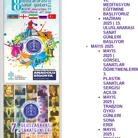
VE
MEDİTASYON
EĞİTİMİNE
BAŞLIYORUZ
HAZİRAN
2025 | 15.
ULUSLARARASI
SANAT
GÜNLERİ
BAŞLIYOR
MAYIS 2025
MAYIS
2025 |
GÖRSEL
SANATLAR
ÖĞRETMENLERİN
3.
PLASTİK
SANATLAR
SERGİSİ
AÇILDI
MAYIS
2025 |
TRABZON
ÖYKÜ
GÜNLERİ
SONA
ERDİ
MAYIS
2025 |