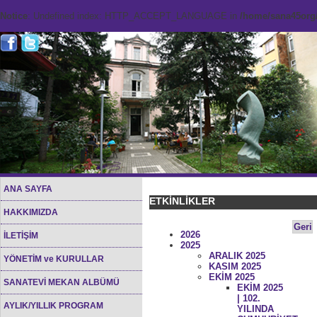
Notice
: Undefined index: HTTP_ACCEPT_LANGUAGE in
/home/sana45org/
ANA SAYFA
ETKİNLİKLER
HAKKIMIZDA
Geri
2026
İLETİŞİM
2025
ARALIK 2025
YÖNETİM ve KURULLAR
KASIM 2025
EKİM 2025
SANATEVİ MEKAN ALBÜMÜ
EKİM 2025
| 102.
AYLIK/YILLIK PROGRAM
YILINDA