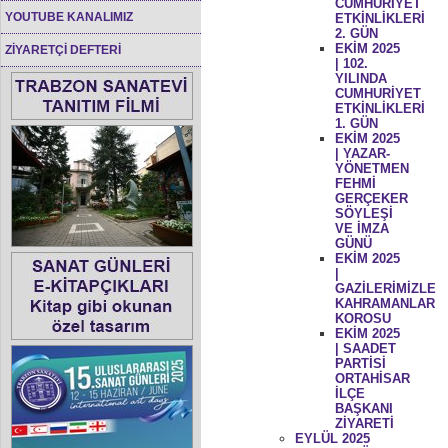
CUMHURİYET
YOUTUBE KANALIMIZ
ETKİNLİKLERİ
2. GÜN
EKİM 2025
ZİYARETÇİ DEFTERİ
| 102.
YILINDA
CUMHURİYET
ETKİNLİKLERİ
1. GÜN
EKİM 2025
| YAZAR-
YÖNETMEN
FEHMİ
GERÇEKER
SÖYLEŞİ
VE İMZA
GÜNÜ
EKİM 2025
|
GAZİLERİMİZLE
KAHRAMANLAR
KOROSU
EKİM 2025
| SAADET
PARTİSİ
ORTAHİSAR
İLÇE
BAŞKANI
ZİYARETİ
EYLÜL 2025