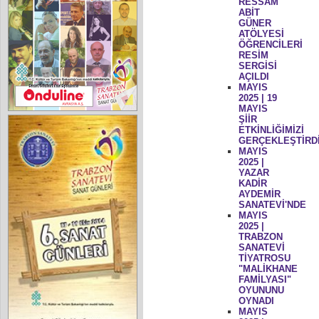
RESSAM
ABİT
GÜNER
ATÖLYESİ
ÖĞRENCİLERİ
RESİM
SERGİSİ
AÇILDI
MAYIS
2025 | 19
MAYIS
ŞİİR
ETKİNLİĞİMİZİ
GERÇEKLEŞTİRD
MAYIS
2025 |
YAZAR
KADİR
AYDEMİR
SANATEVİ'NDE
MAYIS
2025 |
TRABZON
SANATEVİ
TİYATROSU
"MALİKHANE
FAMİLYASI"
OYUNUNU
OYNADI
MAYIS