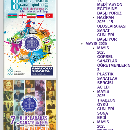
VE
MEDİTASYON
EĞİTİMİNE
BAŞLIYORUZ
HAZİRAN
2025 | 15.
ULUSLARARASI
SANAT
GÜNLERİ
BAŞLIYOR
MAYIS 2025
MAYIS
2025 |
GÖRSEL
SANATLAR
ÖĞRETMENLERİN
3.
PLASTİK
SANATLAR
SERGİSİ
AÇILDI
MAYIS
2025 |
TRABZON
ÖYKÜ
GÜNLERİ
SONA
ERDİ
MAYIS
2025 |