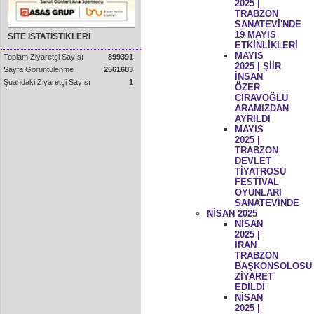
2025 |
TRABZON
SANATEVİ'NDE
19 MAYIS
SİTE İSTATİSTİKLERİ
ETKİNLİKLERİ
MAYIS
Toplam Ziyaretçi Sayısı
899391
2025 | ŞİİR
Sayfa Görüntülenme
2561683
İNSAN
Şuandaki Ziyaretçi Sayısı
1
ÖZER
CİRAVOĞLU
ARAMIZDAN
AYRILDI
MAYIS
2025 |
TRABZON
DEVLET
TİYATROSU
FESTİVAL
OYUNLARI
SANATEVİNDE
NİSAN 2025
NİSAN
2025 |
İRAN
TRABZON
BAŞKONSOLOSU
ZİYARET
EDİLDİ
NİSAN
2025 |