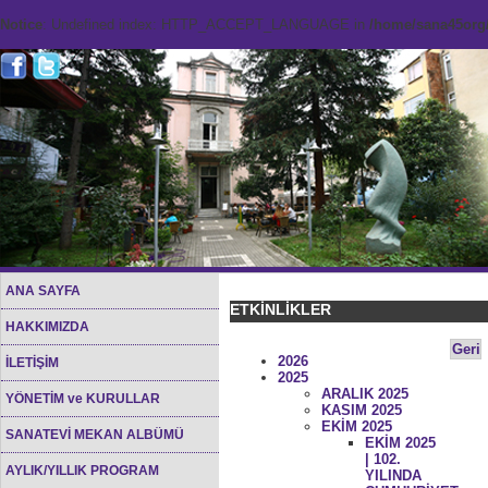
Notice
: Undefined index: HTTP_ACCEPT_LANGUAGE in
/home/sana45org/
ANA SAYFA
ETKİNLİKLER
HAKKIMIZDA
Geri
2026
İLETİŞİM
2025
ARALIK 2025
YÖNETİM ve KURULLAR
KASIM 2025
EKİM 2025
SANATEVİ MEKAN ALBÜMÜ
EKİM 2025
| 102.
AYLIK/YILLIK PROGRAM
YILINDA