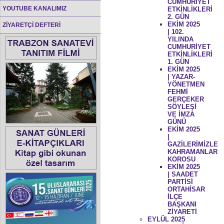
CUMHURİYET
YOUTUBE KANALIMIZ
ETKİNLİKLERİ
2. GÜN
EKİM 2025
ZİYARETÇİ DEFTERİ
| 102.
YILINDA
CUMHURİYET
ETKİNLİKLERİ
1. GÜN
EKİM 2025
| YAZAR-
YÖNETMEN
FEHMİ
GERÇEKER
SÖYLEŞİ
VE İMZA
GÜNÜ
EKİM 2025
|
GAZİLERİMİZLE
KAHRAMANLAR
KOROSU
EKİM 2025
| SAADET
PARTİSİ
ORTAHİSAR
İLÇE
BAŞKANI
ZİYARETİ
EYLÜL 2025