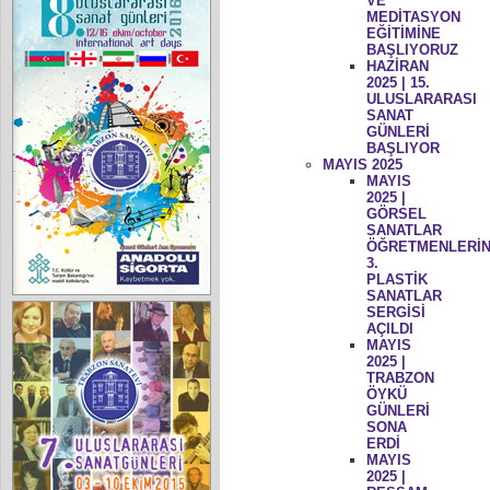
VE
MEDİTASYON
EĞİTİMİNE
BAŞLIYORUZ
HAZİRAN
2025 | 15.
ULUSLARARASI
SANAT
GÜNLERİ
BAŞLIYOR
MAYIS 2025
MAYIS
2025 |
GÖRSEL
SANATLAR
ÖĞRETMENLERİN
3.
PLASTİK
SANATLAR
SERGİSİ
AÇILDI
MAYIS
2025 |
TRABZON
ÖYKÜ
GÜNLERİ
SONA
ERDİ
MAYIS
2025 |