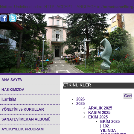
Notice
: Undefined index: HTTP_ACCEPT_LANGUAGE in
/home/sana45org/
ANA SAYFA
ETKİNLİKLER
HAKKIMIZDA
Geri
2026
İLETİŞİM
2025
ARALIK 2025
YÖNETİM ve KURULLAR
KASIM 2025
EKİM 2025
SANATEVİ MEKAN ALBÜMÜ
EKİM 2025
| 102.
AYLIK/YILLIK PROGRAM
YILINDA