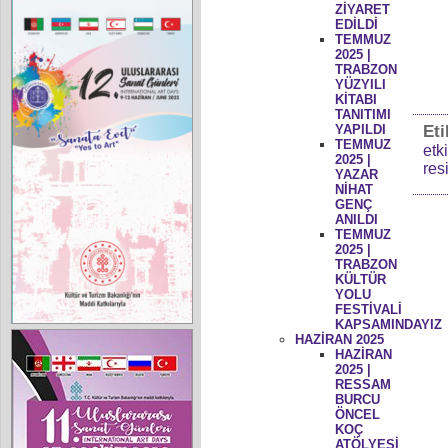
ZİYARET
EDİLDİ
TEMMUZ
2025 |
TRABZON
YÜZYILI
KİTABI
TANITIMI
Eti
YAPILDI
TEMMUZ
etk
2025 |
res
YAZAR
NİHAT
GENÇ
ANILDI
TEMMUZ
2025 |
TRABZON
KÜLTÜR
YOLU
FESTİVALİ
KAPSAMINDAYIZ
HAZİRAN 2025
HAZİRAN
2025 |
RESSAM
BURCU
ÖNCEL
KOÇ
ATÖLYESİ