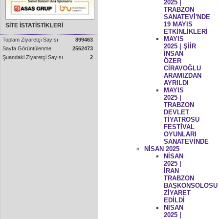
2025 |
TRABZON
SANATEVİ'NDE
19 MAYIS
SİTE İSTATİSTİKLERİ
ETKİNLİKLERİ
MAYIS
Toplam Ziyaretçi Sayısı
899463
2025 | ŞİİR
Sayfa Görüntülenme
2562473
İNSAN
Şuandaki Ziyaretçi Sayısı
2
ÖZER
CİRAVOĞLU
ARAMIZDAN
AYRILDI
MAYIS
2025 |
TRABZON
DEVLET
TİYATROSU
FESTİVAL
OYUNLARI
SANATEVİNDE
NİSAN 2025
NİSAN
2025 |
İRAN
TRABZON
BAŞKONSOLOSU
ZİYARET
EDİLDİ
NİSAN
2025 |