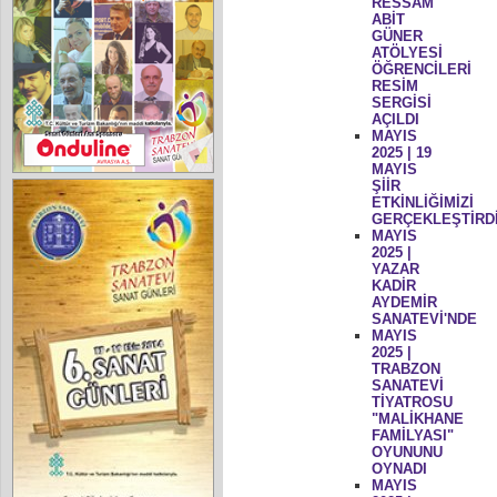
RESSAM
ABİT
GÜNER
ATÖLYESİ
ÖĞRENCİLERİ
RESİM
SERGİSİ
AÇILDI
MAYIS
2025 | 19
MAYIS
ŞİİR
ETKİNLİĞİMİZİ
GERÇEKLEŞTİRD
MAYIS
2025 |
YAZAR
KADİR
AYDEMİR
SANATEVİ'NDE
MAYIS
2025 |
TRABZON
SANATEVİ
TİYATROSU
"MALİKHANE
FAMİLYASI"
OYUNUNU
OYNADI
MAYIS