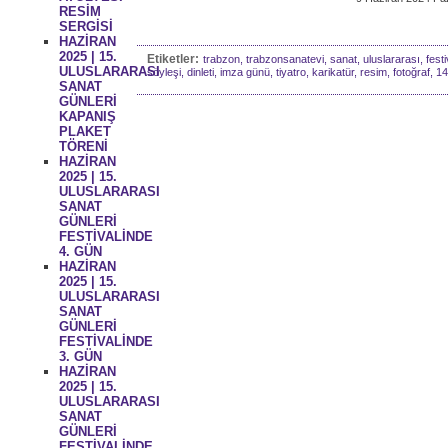
RESİM
SERGİSİ
HAZİRAN
2025 | 15.
Etiketler:
trabzon, trabzonsanatevi, sanat, uluslararası, festiv
ULUSLARARASI
söyleşi, dinleti, imza günü, tiyatro, karikatür, resim, fotoğraf, 1
SANAT
GÜNLERİ
KAPANIŞ
PLAKET
TÖRENİ
HAZİRAN
2025 | 15.
ULUSLARARASI
SANAT
GÜNLERİ
FESTİVALİNDE
4. GÜN
HAZİRAN
2025 | 15.
ULUSLARARASI
SANAT
GÜNLERİ
FESTİVALİNDE
3. GÜN
HAZİRAN
2025 | 15.
ULUSLARARASI
SANAT
GÜNLERİ
FESTİVALİNDE