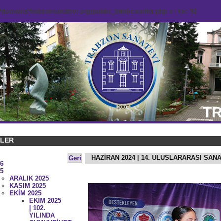
domains/trabzonsanatevi.org/public_html/counter.php
on line
92
TR
KLER
HAZİRAN 2024 | 14. ULUSLARARASI SAN
Geri
6
5
ARALIK 2025
KASIM 2025
EKİM 2025
EKİM 2025
| 102.
YILINDA