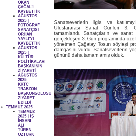
OKAN
ÇAĞAL'I
KAYBETTİK
AĞUSTOS
2025 |
Sanatseverlerin ilgisi ve katılı
FOTOĞRAF
Uluslararası Sanat Günleri 3. Gü
SANATÇISI
tamamlandı. Sanatçıların ve sanat do
ORHAN
gerçekleşen 3. Gün programında özell
YAYLI'YI
KAYBETTİK
yönetmen Çağatay Tosun söyleşi pr
AĞUSTOS
damgasını vurdu. Sanatseverlerin yoğu
2025 |
gününü daha tamamlamış olduk.
KÜLTÜR
POLİTİKALARI
BAŞKANININ
ZİYARETİ
AĞUSTOS
2025|
KKTC
TRABZON
BAŞKONSOLOSU
ZİYARET
EDİLDİ
TEMMUZ 2025
TEMMUZ
2025 | İŞ
İNSANI
ALİ
TÜREN
ÖZTÜRK