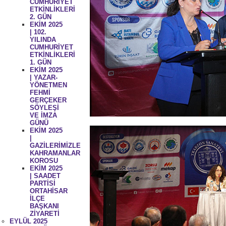
CUMHURİYET
ETKİNLİKLERİ
2. GÜN
EKİM 2025
| 102.
YILINDA
CUMHURİYET
ETKİNLİKLERİ
1. GÜN
EKİM 2025
| YAZAR-
YÖNETMEN
FEHMİ
GERÇEKER
SÖYLEŞİ
VE İMZA
GÜNÜ
EKİM 2025
|
GAZİLERİMİZLE
KAHRAMANLAR
KOROSU
EKİM 2025
| SAADET
PARTİSİ
ORTAHİSAR
İLÇE
BAŞKANI
ZİYARETİ
EYLÜL 2025