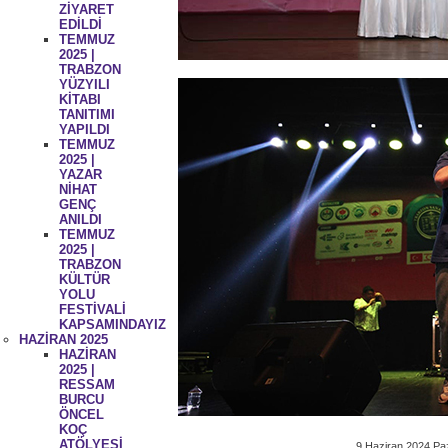
ZİYARET
EDİLDİ
TEMMUZ
2025 |
TRABZON
YÜZYILI
KİTABI
TANITIMI
YAPILDI
TEMMUZ
2025 |
YAZAR
NİHAT
GENÇ
ANILDI
TEMMUZ
2025 |
TRABZON
KÜLTÜR
YOLU
FESTİVALİ
KAPSAMINDAYIZ
HAZİRAN 2025
HAZİRAN
2025 |
RESSAM
BURCU
ÖNCEL
KOÇ
ATÖLYESİ
9 Haziran 2024 Pa