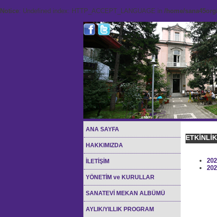
Notice
: Undefined index: HTTP_ACCEPT_LANGUAGE in
/home/sana45org/
ANA SAYFA
ETKİNLİ
HAKKIMIZDA
202
İLETİŞİM
202
YÖNETİM ve KURULLAR
SANATEVİ MEKAN ALBÜMÜ
AYLIK/YILLIK PROGRAM