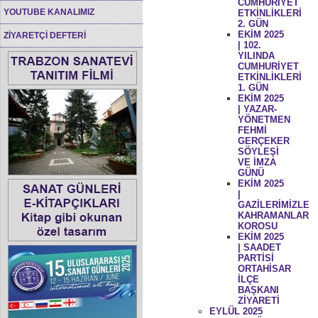
CUMHURİYET
YOUTUBE KANALIMIZ
ETKİNLİKLERİ
2. GÜN
EKİM 2025
ZİYARETÇİ DEFTERİ
| 102.
YILINDA
CUMHURİYET
ETKİNLİKLERİ
1. GÜN
EKİM 2025
| YAZAR-
YÖNETMEN
FEHMİ
GERÇEKER
SÖYLEŞİ
VE İMZA
GÜNÜ
EKİM 2025
|
GAZİLERİMİZLE
KAHRAMANLAR
KOROSU
EKİM 2025
| SAADET
PARTİSİ
ORTAHİSAR
İLÇE
BAŞKANI
ZİYARETİ
EYLÜL 2025