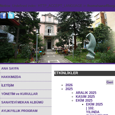
Notice
: Undefined index: HTTP_ACCEPT_LANGUAGE in
/home/sana45org/
ANA SAYFA
ETKİNLİKLER
HAKKIMIZDA
Geri
2026
İLETİŞİM
2025
ARALIK 2025
YÖNETİM ve KURULLAR
KASIM 2025
EKİM 2025
SANATEVİ MEKAN ALBÜMÜ
EKİM 2025
| 102.
AYLIK/YILLIK PROGRAM
YILINDA