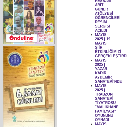
RESSAM
ABİT
GÜNER
ATÖLYESİ
ÖĞRENCİLERİ
RESİM
SERGİSİ
AÇILDI
MAYIS
2025 | 19
MAYIS
ŞİİR
ETKİNLİĞİMİZİ
GERÇEKLEŞTİRD
MAYIS
2025 |
YAZAR
KADİR
AYDEMİR
SANATEVİ'NDE
MAYIS
2025 |
TRABZON
SANATEVİ
TİYATROSU
"MALİKHANE
FAMİLYASI"
OYUNUNU
OYNADI
MAYIS