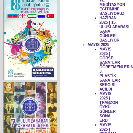
VE
MEDİTASYON
EĞİTİMİNE
BAŞLIYORUZ
HAZİRAN
2025 | 15.
ULUSLARARASI
SANAT
GÜNLERİ
BAŞLIYOR
MAYIS 2025
MAYIS
2025 |
GÖRSEL
SANATLAR
ÖĞRETMENLERİN
3.
PLASTİK
SANATLAR
SERGİSİ
AÇILDI
MAYIS
2025 |
TRABZON
ÖYKÜ
GÜNLERİ
SONA
ERDİ
MAYIS
2025 |