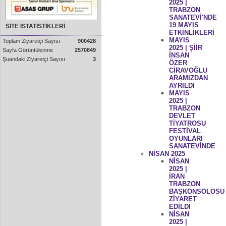
2025 |
TRABZON
SANATEVİ'NDE
19 MAYIS
SİTE İSTATİSTİKLERİ
ETKİNLİKLERİ
MAYIS
Toplam Ziyaretçi Sayısı
900428
2025 | ŞİİR
Sayfa Görüntülenme
2570849
İNSAN
Şuandaki Ziyaretçi Sayısı
3
ÖZER
CİRAVOĞLU
ARAMIZDAN
AYRILDI
MAYIS
2025 |
TRABZON
DEVLET
TİYATROSU
FESTİVAL
OYUNLARI
SANATEVİNDE
NİSAN 2025
NİSAN
2025 |
İRAN
TRABZON
BAŞKONSOLOSU
ZİYARET
EDİLDİ
NİSAN
2025 |