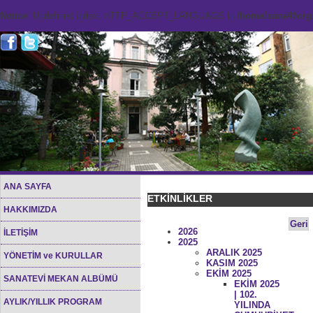
Notice
: Undefined index: HTTP_ACCEPT_LANGUAGE in
/home/sana45org/
ANA SAYFA
ETKİNLİKLER
HAKKIMIZDA
Geri
2026
İLETİŞİM
2025
ARALIK 2025
YÖNETİM ve KURULLAR
KASIM 2025
EKİM 2025
SANATEVİ MEKAN ALBÜMÜ
EKİM 2025
| 102.
AYLIK/YILLIK PROGRAM
YILINDA