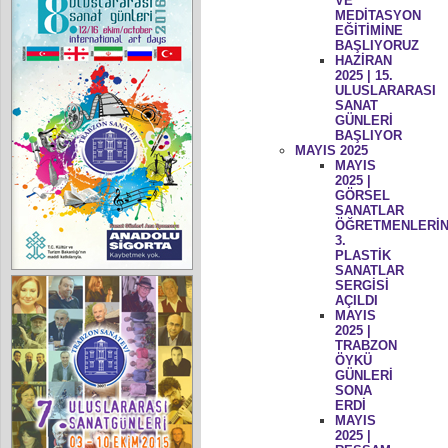
VE
MEDİTASYON
EĞİTİMİNE
BAŞLIYORUZ
HAZİRAN
2025 | 15.
ULUSLARARASI
SANAT
GÜNLERİ
BAŞLIYOR
MAYIS 2025
MAYIS
2025 |
GÖRSEL
SANATLAR
ÖĞRETMENLERİN
3.
PLASTİK
SANATLAR
SERGİSİ
AÇILDI
MAYIS
2025 |
TRABZON
ÖYKÜ
GÜNLERİ
SONA
ERDİ
MAYIS
2025 |