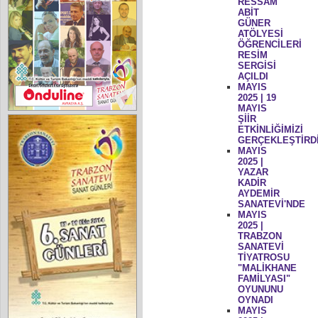
RESSAM
ABİT
GÜNER
ATÖLYESİ
ÖĞRENCİLERİ
RESİM
SERGİSİ
AÇILDI
MAYIS
2025 | 19
MAYIS
ŞİİR
ETKİNLİĞİMİZİ
GERÇEKLEŞTİRD
MAYIS
2025 |
YAZAR
KADİR
AYDEMİR
SANATEVİ'NDE
MAYIS
2025 |
TRABZON
SANATEVİ
TİYATROSU
"MALİKHANE
FAMİLYASI"
OYUNUNU
OYNADI
MAYIS