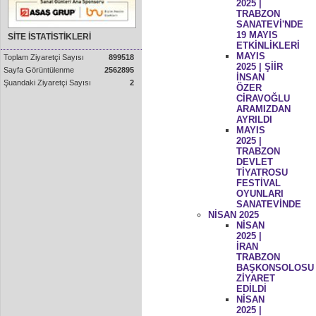
2025 |
TRABZON
SANATEVİ'NDE
19 MAYIS
SİTE İSTATİSTİKLERİ
ETKİNLİKLERİ
MAYIS
Toplam Ziyaretçi Sayısı
899518
2025 | ŞİİR
Sayfa Görüntülenme
2562895
İNSAN
Şuandaki Ziyaretçi Sayısı
2
ÖZER
CİRAVOĞLU
ARAMIZDAN
AYRILDI
MAYIS
2025 |
TRABZON
DEVLET
TİYATROSU
FESTİVAL
OYUNLARI
SANATEVİNDE
NİSAN 2025
NİSAN
2025 |
İRAN
TRABZON
BAŞKONSOLOSU
ZİYARET
EDİLDİ
NİSAN
2025 |