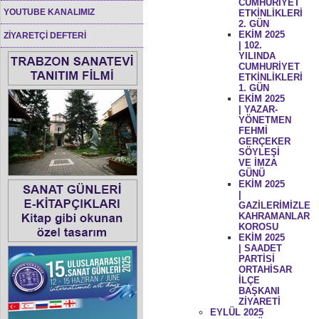
CUMHURİYET
YOUTUBE KANALIMIZ
ETKİNLİKLERİ
2. GÜN
EKİM 2025
ZİYARETÇİ DEFTERİ
| 102.
YILINDA
CUMHURİYET
ETKİNLİKLERİ
1. GÜN
EKİM 2025
| YAZAR-
YÖNETMEN
FEHMİ
GERÇEKER
SÖYLEŞİ
VE İMZA
GÜNÜ
EKİM 2025
|
GAZİLERİMİZLE
KAHRAMANLAR
KOROSU
EKİM 2025
| SAADET
PARTİSİ
ORTAHİSAR
İLÇE
BAŞKANI
ZİYARETİ
EYLÜL 2025