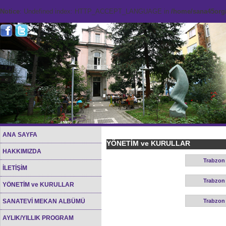
Notice
: Undefined index: HTTP_ACCEPT_LANGUAGE in
/home/sana45org/
ANA SAYFA
YÖNETİM ve KURULLAR
HAKKIMIZDA
Trabzon
İLETİŞİM
Trabzon 
YÖNETİM ve KURULLAR
SANATEVİ MEKAN ALBÜMÜ
Trabzon
AYLIK/YILLIK PROGRAM