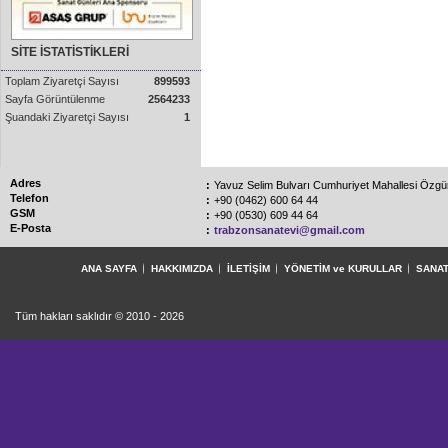
SİTE İSTATİSTİKLERİ
Toplam Ziyaretçi Sayısı
899593
Sayfa Görüntülenme
2564233
Şuandaki Ziyaretçi Sayısı
1
Adres
:
Yavuz Selim Bulvarı Cumhuriyet Mahallesi Özg
Telefon
:
+90 (0462) 600 64 44
GSM
:
+90 (0530) 609 44 64
E-Posta
:
trabzonsanatevi@gmail.com
ANA SAYFA
HAKKIMIZDA
İLETİŞİM
YÖNETİM ve KURULLAR
SANAT
Tüm hakları saklıdır © 2010 - 2026