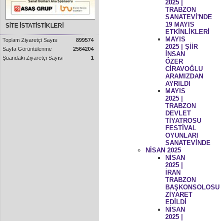
2025 |
TRABZON
SANATEVİ'NDE
19 MAYIS
SİTE İSTATİSTİKLERİ
ETKİNLİKLERİ
MAYIS
Toplam Ziyaretçi Sayısı
899574
2025 | ŞİİR
Sayfa Görüntülenme
2564204
İNSAN
Şuandaki Ziyaretçi Sayısı
1
ÖZER
CİRAVOĞLU
ARAMIZDAN
AYRILDI
MAYIS
2025 |
TRABZON
DEVLET
TİYATROSU
FESTİVAL
OYUNLARI
SANATEVİNDE
NİSAN 2025
NİSAN
2025 |
İRAN
TRABZON
BAŞKONSOLOSU
ZİYARET
EDİLDİ
NİSAN
2025 |