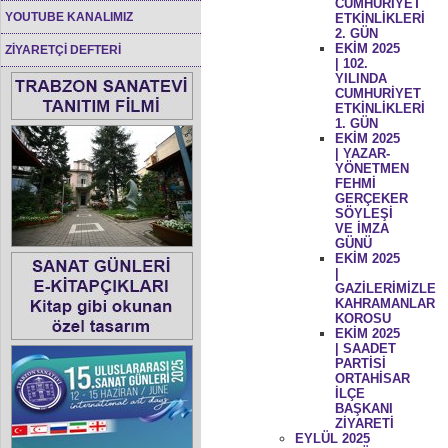
CUMHURİYET
YOUTUBE KANALIMIZ
ETKİNLİKLERİ
2. GÜN
EKİM 2025
ZİYARETÇİ DEFTERİ
| 102.
YILINDA
CUMHURİYET
ETKİNLİKLERİ
1. GÜN
EKİM 2025
| YAZAR-
YÖNETMEN
FEHMİ
GERÇEKER
SÖYLEŞİ
VE İMZA
GÜNÜ
EKİM 2025
|
GAZİLERİMİZLE
KAHRAMANLAR
KOROSU
EKİM 2025
| SAADET
PARTİSİ
ORTAHİSAR
İLÇE
BAŞKANI
ZİYARETİ
EYLÜL 2025