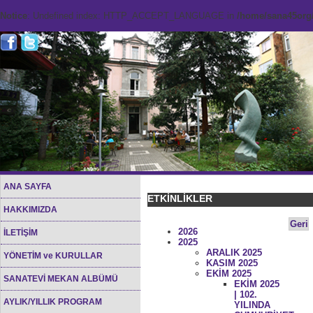
Notice
: Undefined index: HTTP_ACCEPT_LANGUAGE in
/home/sana45org/
ANA SAYFA
ETKİNLİKLER
HAKKIMIZDA
Geri
2026
İLETİŞİM
2025
ARALIK 2025
YÖNETİM ve KURULLAR
KASIM 2025
EKİM 2025
SANATEVİ MEKAN ALBÜMÜ
EKİM 2025
| 102.
AYLIK/YILLIK PROGRAM
YILINDA