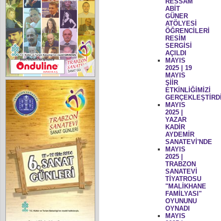
RESSAM
ABİT
GÜNER
ATÖLYESİ
ÖĞRENCİLERİ
RESİM
SERGİSİ
AÇILDI
MAYIS
2025 | 19
MAYIS
ŞİİR
ETKİNLİĞİMİZİ
GERÇEKLEŞTİRD
MAYIS
2025 |
YAZAR
KADİR
AYDEMİR
SANATEVİ'NDE
MAYIS
2025 |
TRABZON
SANATEVİ
TİYATROSU
"MALİKHANE
FAMİLYASI"
OYUNUNU
OYNADI
MAYIS