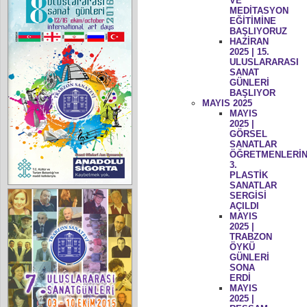
VE
MEDİTASYON
EĞİTİMİNE
BAŞLIYORUZ
HAZİRAN
2025 | 15.
ULUSLARARASI
SANAT
GÜNLERİ
BAŞLIYOR
MAYIS 2025
MAYIS
2025 |
GÖRSEL
SANATLAR
ÖĞRETMENLERİN
3.
PLASTİK
SANATLAR
SERGİSİ
AÇILDI
MAYIS
2025 |
TRABZON
ÖYKÜ
GÜNLERİ
SONA
ERDİ
MAYIS
2025 |