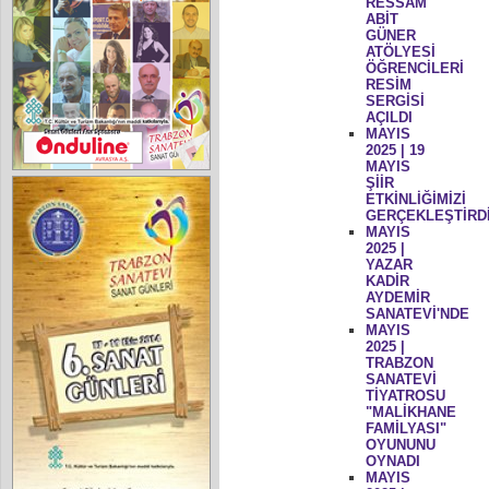
RESSAM
ABİT
GÜNER
ATÖLYESİ
ÖĞRENCİLERİ
RESİM
SERGİSİ
AÇILDI
MAYIS
2025 | 19
MAYIS
ŞİİR
ETKİNLİĞİMİZİ
GERÇEKLEŞTİRD
MAYIS
2025 |
YAZAR
KADİR
AYDEMİR
SANATEVİ'NDE
MAYIS
2025 |
TRABZON
SANATEVİ
TİYATROSU
"MALİKHANE
FAMİLYASI"
OYUNUNU
OYNADI
MAYIS