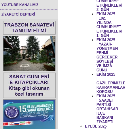
CUMHURİYET
YOUTUBE KANALIMIZ
ETKİNLİKLERİ
2. GÜN
EKİM 2025
ZİYARETÇİ DEFTERİ
| 102.
YILINDA
CUMHURİYET
ETKİNLİKLERİ
1. GÜN
EKİM 2025
| YAZAR-
YÖNETMEN
FEHMİ
GERÇEKER
SÖYLEŞİ
VE İMZA
GÜNÜ
EKİM 2025
|
GAZİLERİMİZLE
KAHRAMANLAR
KOROSU
EKİM 2025
| SAADET
PARTİSİ
ORTAHİSAR
İLÇE
BAŞKANI
ZİYARETİ
EYLÜL 2025