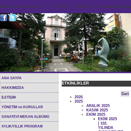
Notice
: Undefined index: HTTP_ACCEPT_LANGUAGE in
/home/sana45org/
ANA SAYFA
ETKİNLİKLER
HAKKIMIZDA
Geri
2026
İLETİŞİM
2025
ARALIK 2025
YÖNETİM ve KURULLAR
KASIM 2025
EKİM 2025
SANATEVİ MEKAN ALBÜMÜ
EKİM 2025
| 102.
AYLIK/YILLIK PROGRAM
YILINDA