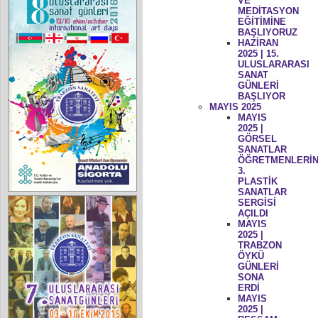
VE
MEDİTASYON
EĞİTİMİNE
BAŞLIYORUZ
HAZİRAN
2025 | 15.
ULUSLARARASI
SANAT
GÜNLERİ
BAŞLIYOR
MAYIS 2025
MAYIS
2025 |
GÖRSEL
SANATLAR
ÖĞRETMENLERİN
3.
PLASTİK
SANATLAR
SERGİSİ
AÇILDI
MAYIS
2025 |
TRABZON
ÖYKÜ
GÜNLERİ
SONA
ERDİ
MAYIS
2025 |