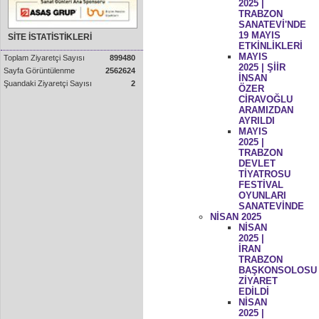
2025 |
TRABZON
SANATEVİ'NDE
19 MAYIS
SİTE İSTATİSTİKLERİ
ETKİNLİKLERİ
MAYIS
Toplam Ziyaretçi Sayısı
899480
2025 | ŞİİR
Sayfa Görüntülenme
2562624
İNSAN
Şuandaki Ziyaretçi Sayısı
2
ÖZER
CİRAVOĞLU
ARAMIZDAN
AYRILDI
MAYIS
2025 |
TRABZON
DEVLET
TİYATROSU
FESTİVAL
OYUNLARI
SANATEVİNDE
NİSAN 2025
NİSAN
2025 |
İRAN
TRABZON
BAŞKONSOLOSU
ZİYARET
EDİLDİ
NİSAN
2025 |