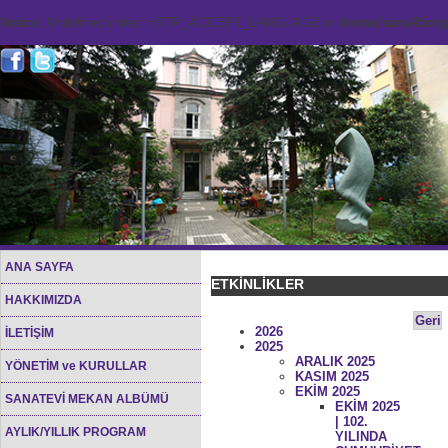
Notice
: Undefined index: HTTP_ACCEPT_LANGUAGE in
/home/sana45org/
ANA SAYFA
ETKİNLİKLER
HAKKIMIZDA
Geri
2026
İLETİŞİM
2025
ARALIK 2025
YÖNETİM ve KURULLAR
KASIM 2025
EKİM 2025
SANATEVİ MEKAN ALBÜMÜ
EKİM 2025
| 102.
AYLIK/YILLIK PROGRAM
YILINDA