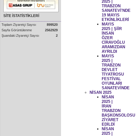
2025 |
TRABZON
SANATEVİ'NDE
19 MAYIS
SİTE İSTATİSTİKLERİ
ETKİNLİKLERİ
MAYIS
Toplam Ziyaretçi Sayısı
899520
2025 | ŞİİR
Sayfa Görüntülenme
2562929
İNSAN
Şuandaki Ziyaretçi Sayısı
2
ÖZER
CİRAVOĞLU
ARAMIZDAN
AYRILDI
MAYIS
2025 |
TRABZON
DEVLET
TİYATROSU
FESTİVAL
OYUNLARI
SANATEVİNDE
NİSAN 2025
NİSAN
2025 |
İRAN
TRABZON
BAŞKONSOLOSU
ZİYARET
EDİLDİ
NİSAN
2025 |