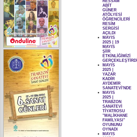
RESSAM
ABİT
GÜNER
ATÖLYESİ
ÖĞRENCİLERİ
RESİM
SERGİSİ
AÇILDI
MAYIS
2025 | 19
MAYIS
ŞİİR
ETKİNLİĞİMİZİ
GERÇEKLEŞTİRD
MAYIS
2025 |
YAZAR
KADİR
AYDEMİR
SANATEVİ'NDE
MAYIS
2025 |
TRABZON
SANATEVİ
TİYATROSU
"MALİKHANE
FAMİLYASI"
OYUNUNU
OYNADI
MAYIS