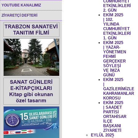
CUMHURİYET
YOUTUBE KANALIMIZ
ETKİNLİKLERİ
2. GÜN
EKİM 2025
ZİYARETÇİ DEFTERİ
| 102.
YILINDA
CUMHURİYET
ETKİNLİKLERİ
1. GÜN
EKİM 2025
| YAZAR-
YÖNETMEN
FEHMİ
GERÇEKER
SÖYLEŞİ
VE İMZA
GÜNÜ
EKİM 2025
|
GAZİLERİMİZLE
KAHRAMANLAR
KOROSU
EKİM 2025
| SAADET
PARTİSİ
ORTAHİSAR
İLÇE
BAŞKANI
ZİYARETİ
EYLÜL 2025