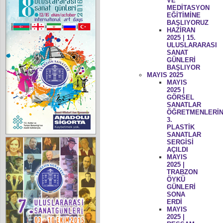
VE
MEDİTASYON
EĞİTİMİNE
BAŞLIYORUZ
HAZİRAN
2025 | 15.
ULUSLARARASI
SANAT
GÜNLERİ
BAŞLIYOR
MAYIS 2025
MAYIS
2025 |
GÖRSEL
SANATLAR
ÖĞRETMENLERİN
3.
PLASTİK
SANATLAR
SERGİSİ
AÇILDI
MAYIS
2025 |
TRABZON
ÖYKÜ
GÜNLERİ
SONA
ERDİ
MAYIS
2025 |