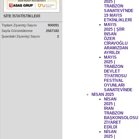
2025 |
TRABZON
SANATEVİ'NDE
19 MAYIS
SİTE İSTATİSTİKLERİ
ETKİNLİKLERİ
MAYIS
Toplam Ziyaretçi Sayısı
900091
2025 | ŞİİR
Sayfa Görüntülenme
2567182
İNSAN
Şuandaki Ziyaretçi Sayısı
2
ÖZER
CİRAVOĞLU
ARAMIZDAN
AYRILDI
MAYIS
2025 |
TRABZON
DEVLET
TİYATROSU
FESTİVAL
OYUNLARI
SANATEVİNDE
NİSAN 2025
NİSAN
2025 |
İRAN
TRABZON
BAŞKONSOLOSU
ZİYARET
EDİLDİ
NİSAN
2025 |