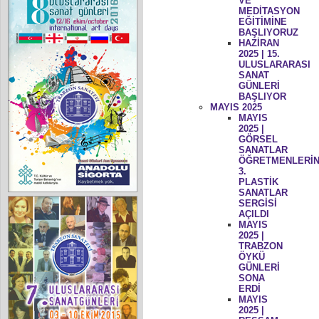
VE
MEDİTASYON
EĞİTİMİNE
BAŞLIYORUZ
HAZİRAN
2025 | 15.
ULUSLARARASI
SANAT
GÜNLERİ
BAŞLIYOR
MAYIS 2025
MAYIS
2025 |
GÖRSEL
SANATLAR
ÖĞRETMENLERİN
3.
PLASTİK
SANATLAR
SERGİSİ
AÇILDI
MAYIS
2025 |
TRABZON
ÖYKÜ
GÜNLERİ
SONA
ERDİ
MAYIS
2025 |