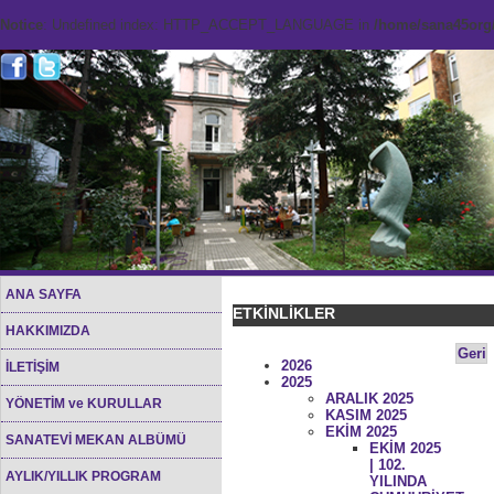
Notice
: Undefined index: HTTP_ACCEPT_LANGUAGE in
/home/sana45org/
ANA SAYFA
ETKİNLİKLER
HAKKIMIZDA
Geri
2026
İLETİŞİM
2025
ARALIK 2025
YÖNETİM ve KURULLAR
KASIM 2025
EKİM 2025
SANATEVİ MEKAN ALBÜMÜ
EKİM 2025
| 102.
AYLIK/YILLIK PROGRAM
YILINDA