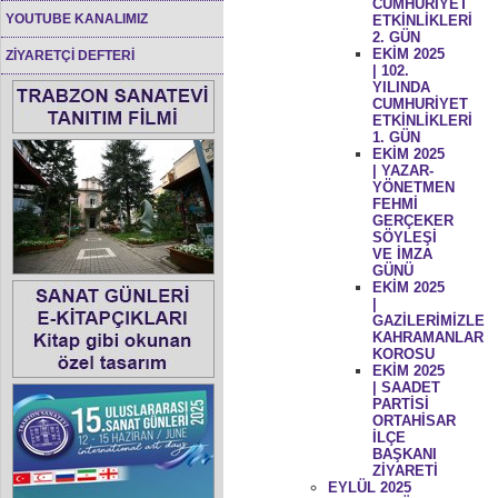
CUMHURİYET
YOUTUBE KANALIMIZ
ETKİNLİKLERİ
2. GÜN
EKİM 2025
ZİYARETÇİ DEFTERİ
| 102.
YILINDA
CUMHURİYET
ETKİNLİKLERİ
1. GÜN
EKİM 2025
| YAZAR-
YÖNETMEN
FEHMİ
GERÇEKER
SÖYLEŞİ
VE İMZA
GÜNÜ
EKİM 2025
|
GAZİLERİMİZLE
KAHRAMANLAR
KOROSU
EKİM 2025
| SAADET
PARTİSİ
ORTAHİSAR
İLÇE
BAŞKANI
ZİYARETİ
EYLÜL 2025