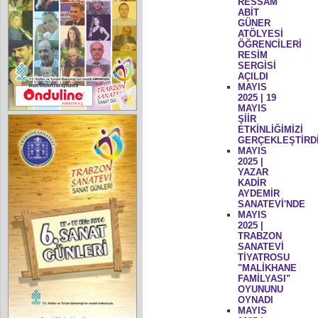
RESSAM
ABİT
GÜNER
ATÖLYESİ
ÖĞRENCİLERİ
RESİM
SERGİSİ
AÇILDI
MAYIS
2025 | 19
MAYIS
ŞİİR
ETKİNLİĞİMİZİ
GERÇEKLEŞTİRD
MAYIS
2025 |
YAZAR
KADİR
AYDEMİR
SANATEVİ'NDE
MAYIS
2025 |
TRABZON
SANATEVİ
TİYATROSU
"MALİKHANE
FAMİLYASI"
OYUNUNU
OYNADI
MAYIS